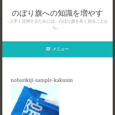
コ
ン
のぼり旗への知識を増やす
テ
ン
上手く活用するためには、のぼり旗を良く知ることか
ツ
ら。
へ
ス
キ
メニュー
ッ
プ
noborikiji-sample-kakunin