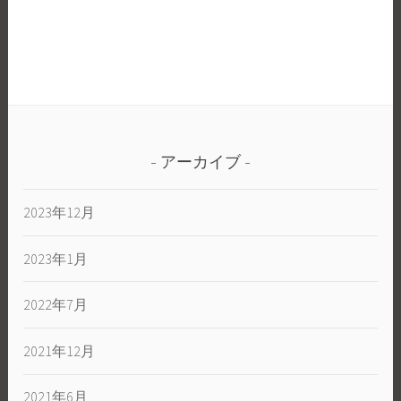
の
リ
ぼ
ジ
り
ナ
旗
ル
楽
の
し
ぼ
く
り
い
アーカイブ
旗
こ
っ
う
2023年12月
て
ど
う
2023年1月
な
の？
2022年7月
2021年12月
2021年6月