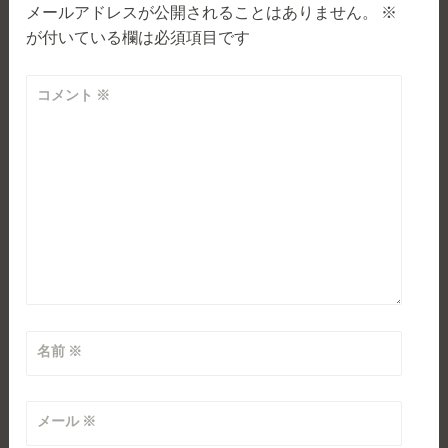
ゲ
メールアドレスが公開されることはありません。
※
が付いている欄は必須項目です
ー
シ
コメント
※
ョ
ン
名前
※
メール
※