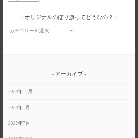
リ
ジ
オリジナルのぼり旗ってどうなの？
ナ
ル
オ
の
リ
ぼ
ジ
り
ナ
旗
ル
楽
の
し
アーカイブ
ぼ
く
り
い
2023年12月
旗
こ
っ
う
2023年1月
て
ど
う
2022年7月
な
の？