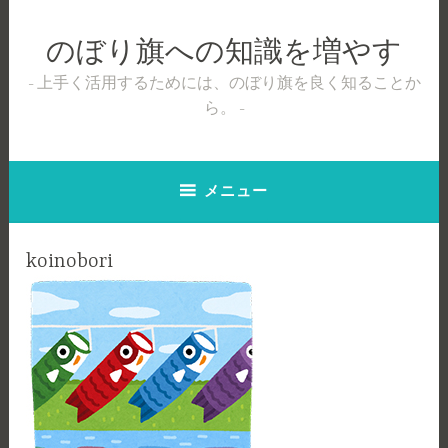
コ
ン
のぼり旗への知識を増やす
テ
ン
上手く活用するためには、のぼり旗を良く知ることか
ツ
ら。
へ
ス
キ
メニュー
ッ
プ
koinobori