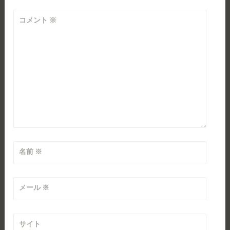
シ
コメント
※
ョ
ン
名前
※
メール
※
サイト