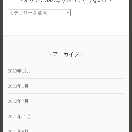
オリジナルのぼり旗ってどうなの？
ナ
ル
オ
の
リ
ぼ
ジ
り
ナ
旗
ル
楽
の
し
アーカイブ
ぼ
く
り
い
2023年12月
旗
こ
っ
う
2023年1月
て
ど
う
2022年7月
な
の？
2021年12月
2021年6月