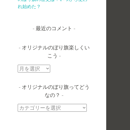
れ始めた？
最近のコメント
オリジナルのぼり旗楽しくい
こう
オ
リ
ジ
オリジナルのぼり旗ってどう
ナ
なの？
ル
の
オ
ぼ
リ
り
ジ
旗
ナ