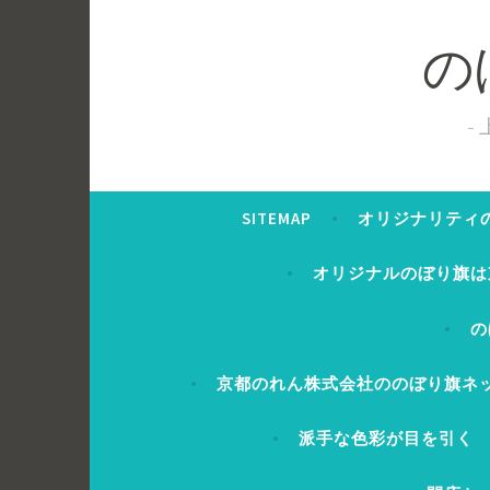
コ
ン
の
テ
ン
ツ
へ
ス
SITEMAP
オリジナリティ
キ
ッ
オリジナルのぼり旗は
プ
の
京都のれん株式会社ののぼり旗ネ
派手な色彩が目を引く