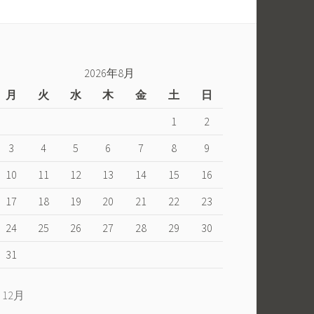
楽
ル
し
の
く
ぼ
い
り
2026年8月
こ
旗
月
火
水
木
金
土
日
う
っ
て
1
2
ど
3
4
5
6
7
8
9
う
な
10
11
12
13
14
15
16
の？
17
18
19
20
21
22
23
24
25
26
27
28
29
30
31
« 12月