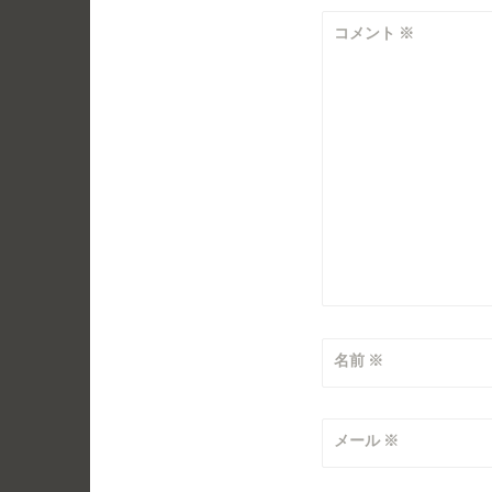
シ
コメント
※
ョ
ン
名前
※
メール
※