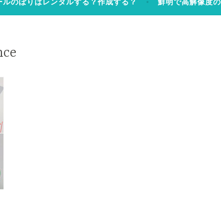
ールのぼりはレンタルする？作成する？
鮮明で高解像度
nce