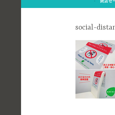
閉店セ
social-dista