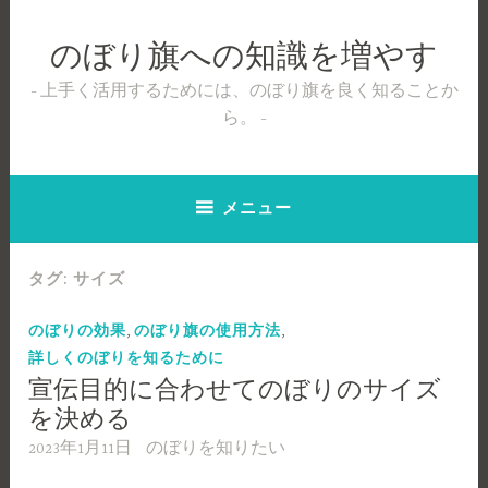
コ
ン
のぼり旗への知識を増やす
テ
ン
上手く活用するためには、のぼり旗を良く知ることか
ツ
ら。
へ
ス
キ
メニュー
ッ
プ
タグ:
サイズ
,
,
のぼりの効果
のぼり旗の使用方法
詳しくのぼりを知るために
宣伝目的に合わせてのぼりのサイズ
を決める
2023年1月11日
のぼりを知りたい