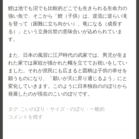
鯉は池でも沼でも比較的どこでも生きられる生命力の
強い魚で、そこから「鯉（子供）は、逆流に逆らい滝
を登って（困難に立ち向かい）、竜になる（成長す
る）」という立身出世の意味合いが込められていま
す。
また、日本の風習に江戸時代の武家では、男児が生ま
れた家では家紋が描かれた幟を立ててお祝いをしてい
ました。それが庶民にも広まると図柄は子供の幸せを
願うものになり、「願いが天に昇り通じるよう」にと
変化していきます。このように日本独自ののぼりから
発展したのが現在のこいのぼりです。
タグ:
こいのぼり
・
サイズ
・
のぼり
・
一般的
コメントを残す