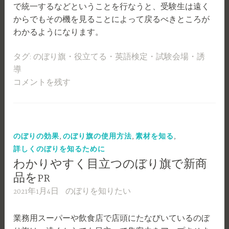
で統一するなどということを行なうと、受験生は遠く
からでもその機を見ることによって戻るべきところが
わかるようになります。
タグ:
のぼり旗
・
役立てる
・
英語検定
・
試験会場
・
誘
導
コメントを残す
,
,
,
のぼりの効果
のぼり旗の使用方法
素材を知る
詳しくのぼりを知るために
わかりやすく目立つのぼり旗で新商
品をPR
2021年1月4日
のぼりを知りたい
業務用スーパーや飲食店で店頭にたなびいているのぼ