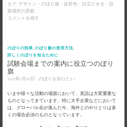
タグ:
デザイン
・
のぼり旗
・
反対色
・
目立たせる
・
設
置場所の景観
コメントを残す
,
,
のぼりの効果
のぼり旗の使用方法
詳しくのぼりを知るために
試験会場までの案内に役立つのぼり
旗
2021年3月10日
のぼりを知りたい
いまや様々な活動の場面において、英語は大変重要な
ものとなってきています。特に大手企業などにおいて
は、グローバル化が進んだ今、海外とのやりとりは多
くの場合必須のものとなっています。