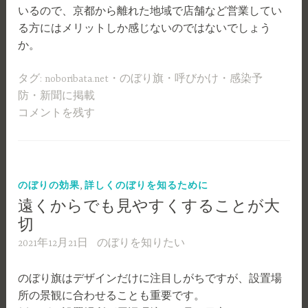
いるので、京都から離れた地域で店舗など営業してい
る方にはメリットしか感じないのではないでしょう
か。
タグ:
noboribata.net
・
のぼり旗
・
呼びかけ
・
感染予
防
・
新聞に掲載
コメントを残す
,
のぼりの効果
詳しくのぼりを知るために
遠くからでも見やすくすることが大
切
2021年12月21日
のぼりを知りたい
のぼり旗はデザインだけに注目しがちですが、設置場
所の景観に合わせることも重要です。