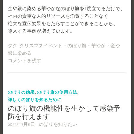
金や銀に染める華やかなのぼり旗を1度立てるだけで、
社内の貴重な人的リソースを消費することなく
絶大な宣伝効果をもたらすことができることから、
導入する事例が増えています。
タグ:
クリスマスイベント
・
のぼり旗
・
華やか
・
金や
銀に染める
コメントを残す
,
,
のぼりの効果
のぼり旗の使用方法
詳しくのぼりを知るために
のぼり旗の機能性を生かして感染予
防を行えます
2022年7月8日
のぼりを知りたい