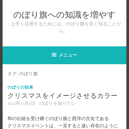
コ
ン
のぼり旗への知識を増やす
テ
ン
上手く活用するためには、のぼり旗を良く知ることか
ツ
ら。
へ
ス
キ
メニュー
ッ
プ
タグ:
のぼり旗
のぼりの効果
クリスマスをイメージさせるカラー
2023年12月5日
のぼりを知りたい
和の伝統を受け継ぐのぼり旗と西洋の文化である
クリスマスイベントは、一見すると遠い存在のように