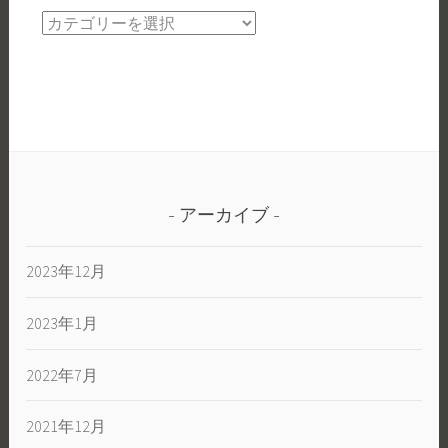
ル
オ
の
リ
ぼ
ジ
り
ナ
旗
ル
楽
の
し
ぼ
く
り
い
アーカイブ
旗
こ
っ
う
2023年12月
て
ど
う
2023年1月
な
の？
2022年7月
2021年12月